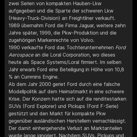
zwei Serien von kompakten Hauben-Lkw
aufgegeben und die Sparte der schweren Lkw
(Heavy-Truck-Division) an Freightliner verkauft.
1989 übernahm Ford die Firma Jaguar, weitere zehn
Jahre später, 1999, die Pkw-Produktion und die
zugehörigen Markenrechte von Volvo.
1990 verkaufte Ford das Tochterunternehmen
Ford
Aerospace
an die Loral Corporation, wo dieses
heute als Space Systems/Loral firmiert. Im selben
Jahr erwarb Ford eine Beteiligung in Höhe von 10,8
% an Cummins Engine.
Ab dem Jahr 2000 geriet Ford durch eine falsche
Modellpolitik auf dem Heimatmarkt in eine schwere
Krise. Der Konzern hatte sich auf die renditestarken
SUVs (Ford Explorer) und Pickups (Ford F-Serie)
gestützt und den Markt für kompakte Pkw
gegenüber ausländischen Herstellern vernachlässigt.
Der damit einhergehende Verlust an Marktanteilen
wurde lange ignoriert. Nachdem SUVs, Pickups und