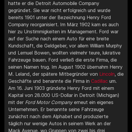
hatte er die Detroit Automobile Company
gegründet. Sie war nicht erfolgreich und wurde
bereits 1901 unter der Bezeichnung Henry Ford
Company reorganisiert. Im März 1902 kam es auch
hier zu Unstimmigkeiten im Management. Ford war
auf der Suche nach einem Auto für eine breite
Kundschaft, die Geldgeber, vor allem William Murphy
und Lemuel Bowen, wollten vielmehr teure, lukrative
Fahrzeuge bauen. Ford verließ die erste Firma, die
seinen Namen trug. Im August 1902 übernahm Henry
M. Leland, der spätere Mitbegründer von
Lincoln
, die
Geschäfte und benannte die Firma in
Cadillac
um.
Am 16. Juni 1903 gründete Henry Ford mit einem
Kapital von 28.000 US-Dollar in Detroit (Michigan)
mit der
Ford Motor Company
erneut ein eigenes
Unternehmen. Er benannte seine Fahrzeuge
zunächst nach dem Alphabet und produzierte
täglich nur wenige Autos in seinem Werk an der
Mack Avenue, wo Gruppen von zwei bis drei