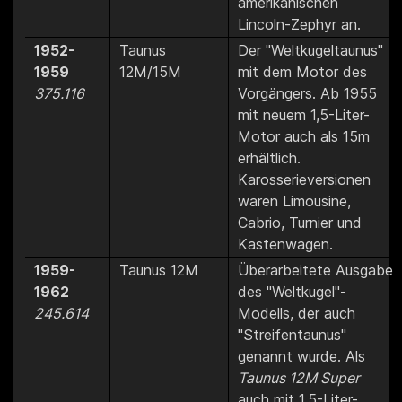
amerikanischen
Lincoln-Zephyr an.
1952-
Taunus
Der "Weltkugeltaunus"
1959
12M/15M
mit dem Motor des
375.116
Vorgängers. Ab 1955
mit neuem 1,5-Liter-
Motor auch als 15m
erhältlich.
Karosserieversionen
waren Limousine,
Cabrio, Turnier und
Kastenwagen.
1959-
Taunus 12M
Überarbeitete Ausgabe
1962
des "Weltkugel"-
245.614
Modells, der auch
"Streifentaunus"
genannt wurde. Als
Taunus 12M Super
auch mit 1,5-Liter-