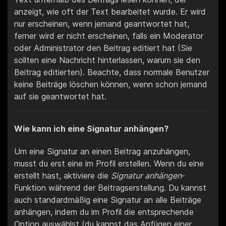
anzeigt, wie oft der Text bearbeitet wurde. Er wird
nur erscheinen, wenn jemand geantwortet hat,
ferner wird er nicht erscheinen, falls ein Moderator
oder Administrator den Beitrag editiert hat (Sie
sollten eine Nachricht hinterlassen, warum sie den
Beitrag editierten). Beachte, dass normale Benutzer
keine Beiträge löschen können, wenn schon jemand
auf sie geantwortet hat.
Wie kann ich eine Signatur anhängen?
Um eine Signatur an einen Beitrag anzuhängen,
musst du erst eine im Profil erstellen. Wenn du eine
erstellt hast, aktiviere die
Signatur anhängen
-
Funktion während der Beitragserstellung. Du kannst
auch standardmäßig eine Signatur an alle Beiträge
anhängen, indem du im Profil die entsprechende
Option auswählst (du kannst das Anfügen einer