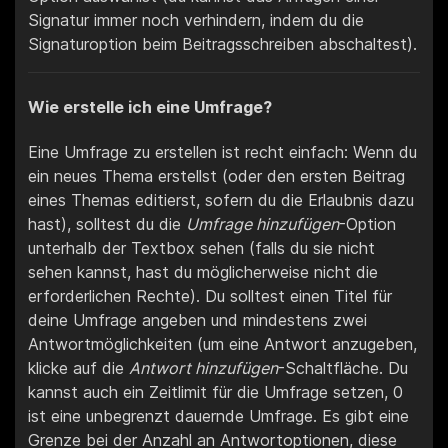
Signatur immer noch verhindern, indem du die
Signaturoption beim Beitragsschreiben abschaltest).
Wie erstelle ich eine Umfrage?
Eine Umfrage zu erstellen ist recht einfach: Wenn du
ein neues Thema erstellst (oder den ersten Beitrag
eines Themas editierst, sofern du die Erlaubnis dazu
hast), solltest du die
Umfrage hinzufügen
-Option
unterhalb der Textbox sehen (falls du sie nicht
sehen kannst, hast du möglicherweise nicht die
erforderlichen Rechte). Du solltest einen Titel für
deine Umfrage angeben und mindestens zwei
Antwortmöglichkeiten (um eine Antwort anzugeben,
klicke auf die
Antwort hinzufügen
-Schaltfläche. Du
kannst auch ein Zeitlimit für die Umfrage setzen, 0
ist eine unbegrenzt dauernde Umfrage. Es gibt eine
Grenze bei der Anzahl an Antwortoptionen, diese