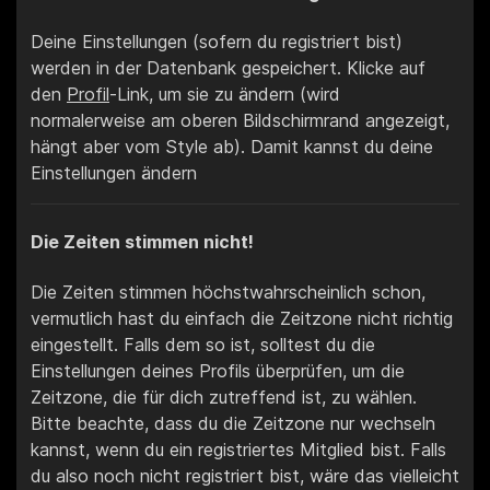
Deine Einstellungen (sofern du registriert bist)
werden in der Datenbank gespeichert. Klicke auf
den
Profil
-Link, um sie zu ändern (wird
normalerweise am oberen Bildschirmrand angezeigt,
hängt aber vom Style ab). Damit kannst du deine
Einstellungen ändern
Die Zeiten stimmen nicht!
Die Zeiten stimmen höchstwahrscheinlich schon,
vermutlich hast du einfach die Zeitzone nicht richtig
eingestellt. Falls dem so ist, solltest du die
Einstellungen deines Profils überprüfen, um die
Zeitzone, die für dich zutreffend ist, zu wählen.
Bitte beachte, dass du die Zeitzone nur wechseln
kannst, wenn du ein registriertes Mitglied bist. Falls
du also noch nicht registriert bist, wäre das vielleicht