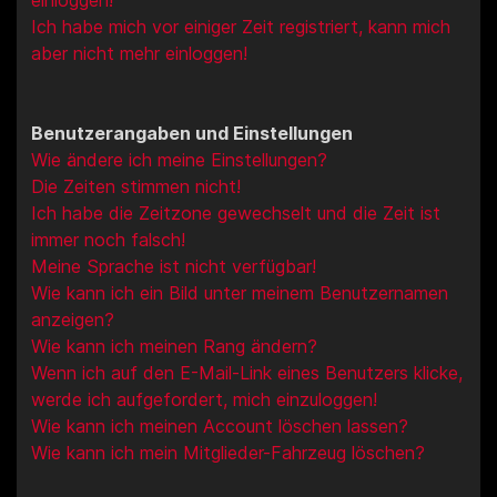
einloggen!
Ich habe mich vor einiger Zeit registriert, kann mich
aber nicht mehr einloggen!
Benutzerangaben und Einstellungen
Wie ändere ich meine Einstellungen?
Die Zeiten stimmen nicht!
Ich habe die Zeitzone gewechselt und die Zeit ist
immer noch falsch!
Meine Sprache ist nicht verfügbar!
Wie kann ich ein Bild unter meinem Benutzernamen
anzeigen?
Wie kann ich meinen Rang ändern?
Wenn ich auf den E-Mail-Link eines Benutzers klicke,
werde ich aufgefordert, mich einzuloggen!
Wie kann ich meinen Account löschen lassen?
Wie kann ich mein Mitglieder-Fahrzeug löschen?