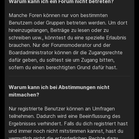
Warum kann ich ein Forum nicht betreten?
Manche Foren können nur von bestimmten
Benutzern oder Gruppen betreten werden. Um dort
hineinzugelangen, Beiträge zu lesen oder zu
schreiben usw., könntest du eine spezielle Erlaubnis
brauchen. Nur der Forumsmoderator und der
Boardadministrator können dir die Zugangsrechte
dafür geben, du solltest sie um Zugang bitten,
sofern du einen berechtigten Grund dafür hast.
Warum kann ich bei Abstimmungen nicht
mitmachen?
Nur registrierte Benutzer können an Umfragen
teilnehmen. Dadurch wird eine Beeinflussung des
Ergebnisses verhindert. Falls du dich registriert hast
und immer noch nicht mitstimmen kannst, hast du
vermutlich nicht die erforderlichen Rechte dazu.