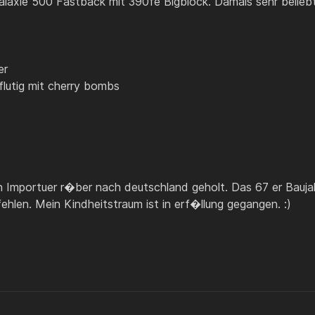
alaxie 500 Fastback mit 390fe Bigblock. Damals sehr beliebt
er
lutig mit cherry bombs
Importuer r�ber nach deutschland geholt. Das 67 er Baujahr
len. Mein Kindheitstraum ist in erf�llung gegangen. :)