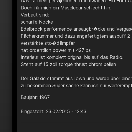
Das ist mein pers�nlicher Traumwagen. Ein Ford G
Doch für mich ein Musclecar schlecht hin.
Verbaut sind:
scharfe Nocke
Edelbrock performence ansaugbr�cke und Vergas
Fächerkrümmer und dazu angefertigtem auspuff 2 f
verstärkte sto�dämpfer
hat ordentlich power mit 427 ps
Interieur ist komplett original bis auf das Radio.
Steht auf 15 zoll torque thrust chrom pellen
Der Galaxie stammt aus Iowa und wurde über einen 
zu bekommen.Super sache kann ich nur weiterempfeh
Baujahr: 1967
Eingestellt: 23.02.2015 - 12:43