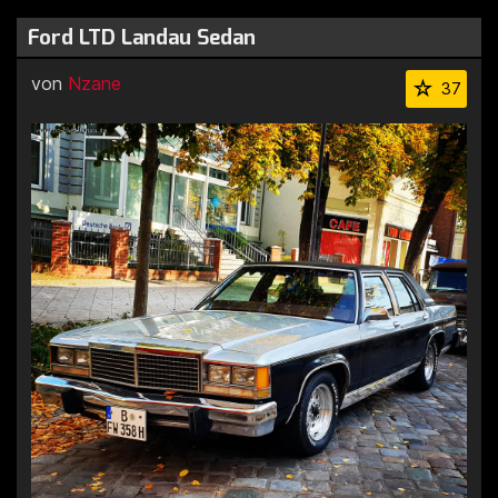
Ford LTD Landau Sedan
von
Nzane
37