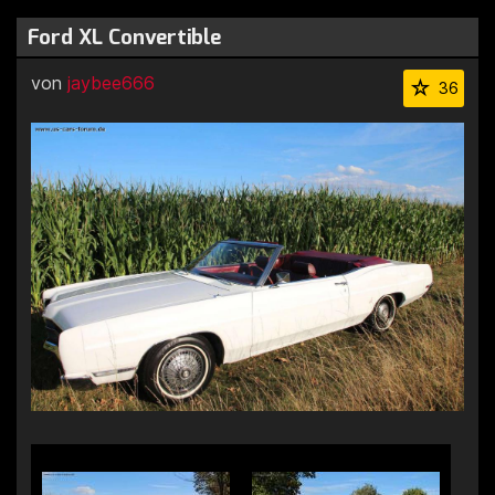
Ford XL Convertible
von
jaybee666
36