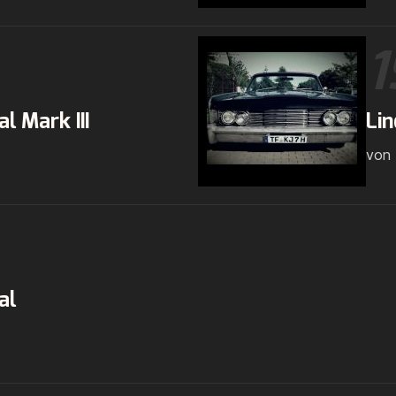
1
l Mark III
Lin
von
al