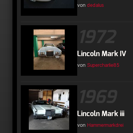
von
dedalus
1972
Lincoln Mark IV
von
Supercharlie85
1969
Lincoln Mark iii
von
Hammermarkdrei