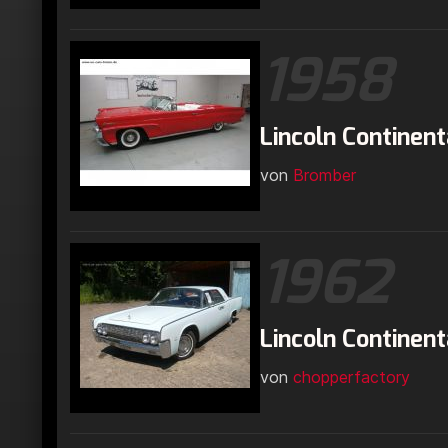
1958
Lincoln Continenta
von
Bromber
1962
Lincoln Continent
von
chopperfactory