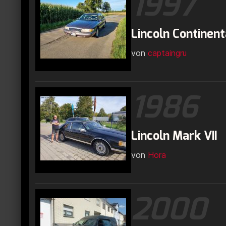
1997
Lincoln Continent
von
captaingru
1986
Lincoln Mark VII
von
Hora
2000