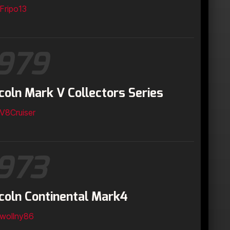
Fripo13
979
coln Mark V Collectors Series
V8Cruiser
973
coln Continental Mark4
wollny86