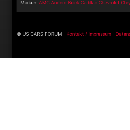
Marken:
AMC
Andere
Buick
Cadillac
Chevrolet
Chry
© US CARS FORUM
Kontakt / Impressum
Daten