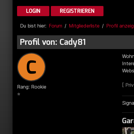
LOGIN
REGISTRIEREN
Du bist hier:
Forum
Mitgliederliste
Profil anzei
Profil von: Cady81
Wohn
Inte
Webs
Rang: Rookie
⭐
Signa
Gar