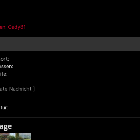
gen: Cady81
ort:
ressen:
ite:
tur:
age