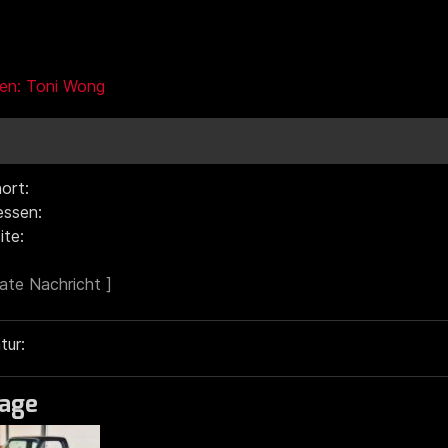
gen: Toni Wong
ort:
ressen:
ite:
tur:
age