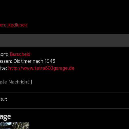
gen: jkadlubek
ort:
Burscheid
essen: Oldtimer nach 1945
ite:
http://www.tatra603garage.de
tur:
age