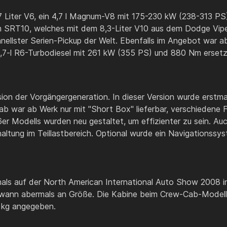
 Liter V6, ein 4,7 l Magnum-V8 mit 175-230 kW (238-313 PS
SRT10, welches mit dem 8,3-Liter V10 aus dem Dodge Viper
hnellster Serien-Pickup der Welt. Ebenfalls im Angebot war 
,7-l R6-Turbodiesel mit 261 kW (355 PS) und 880 Nm ersetz
ion der Vorgängergeneration. In dieser Version wurde erst
ab war ab Werk nur mit "Short Box" lieferbar, verschiedene
er Modells wurden neu gestaltet, um effizienter zu sein. A
haltung im Teillastbereich. Optional wurde ein Navigationss
s auf der North American International Auto Show 2008 in D
gewann abermals an Größe. Die Kabine beim Crew-Cab-Modell 
 kg angegeben.