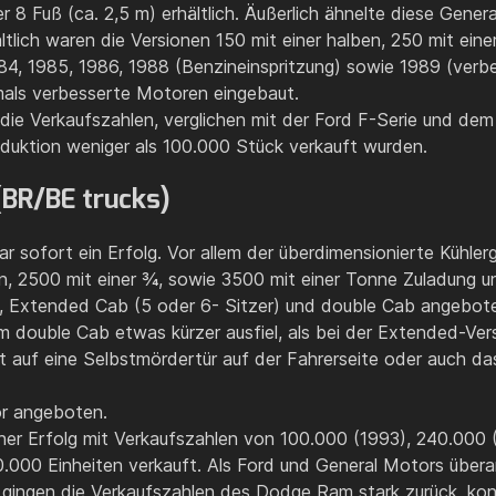
er 8 Fuß (ca. 2,5 m) erhältlich. Äußerlich ähnelte diese Gen
ältlich waren die Versionen 150 mit einer halben, 250 mit ein
984, 1985, 1986, 1988 (Benzineinspritzung) sowie 1989 (ver
rmals verbesserte Motoren eingebaut.
 die Verkaufszahlen, verglichen mit der Ford F-Serie und d
oduktion weniger als 100.000 Stück verkauft wurden.
(BR/BE trucks)
sofort ein Erfolg. Vor allem der überdimensionierte Kühlergr
en, 2500 mit einer ¾, sowie 3500 mit einer Tonne Zuladung un
r), Extended Cab (5 oder 6- Sitzer) und double Cab angebot
 double Cab etwas kürzer ausfiel, als bei der Extended-Ver
it auf eine Selbstmördertür auf der Fahrerseite oder auch d
or angeboten.
icher Erfolg mit Verkaufszahlen von 100.000 (1993), 240.00
.000 Einheiten verkauft. Als Ford und General Motors übera
gingen die Verkaufszahlen des Dodge Ram stark zurück, kon