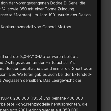
eration der vorangegangenen Dodge D-Serie, die
er ¾, sowie 350 mit einer Tonne Zuladung.
besserte Motoren). Im Jahr 1991 wurde das Design
em Konkurrenzmodell von General Motors
ill und der 8,0-l-V10-Motor waren beliebt.
d Zwillingsrädern an der Hinterachse. Als
en. Bei der Ladefläche stand immer die Short oder
sion. Des Weiteren gab es auch bei der Extended-
as Weglassen derselben. Das Leergewicht der
0 (1994), 280.000 (1995) und beinahe 400.000
rbeitete Konkurrenzmodelle herausbrachten, die
nten sich 2001 jedoch wieder auf 350.000