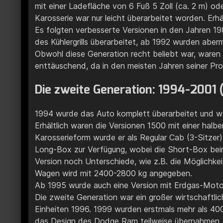
mit einer Ladefläche von 6 Fuß 5 Zoll (ca. 2 m) od
Karosserie war nur leicht überarbeitet worden. Erh
Es folgten verbesserte Versionen in den Jahren 1
des Kühlergrills überarbeitet, ab 1992 wurden abe
Obwohl diese Generation recht beliebt war, waren
enttäuschend, da in den meisten Jahren seiner Pr
Die zweite Generation: 1994-2001 
1994 wurde das Auto komplett überarbeitet und war 
Erhältlich waren die Versionen 1500 mit einer halb
Karosserieform wurde er als Regular Cab (3-Sitze
Long-Box zur Verfügung, wobei die Short-Box beim
Version noch Unterschiede, wie z.B. die Möglichke
Wagen wird mit 2400-2800 kg angegeben.
Ab 1995 wurde auch eine Version mit Erdgas-Mot
Die zweite Generation war ein großer wirtschaftl
Einheiten 1996. 1999 wurden erstmals mehr als 400
das Design des Dodge Ram teilweise übernahmen, 