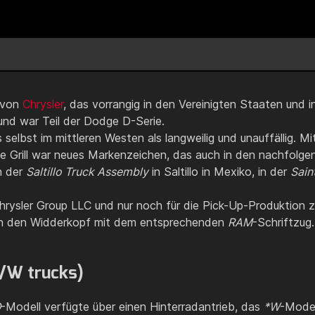
) von
Chrysler
, das vorrangig in den Vereinigten Staaten und
nd war Teil der Dodge D-Serie.
elbst im mittleren Westen als langweilig und unauffällig. Mi
e Grill war neues Markenzeichen, das auch in den nachfolge
n der
Saltillo Truck Assembly
in Saltillo in Mexiko, in der
Sain
hrysler Group LLC und nur noch für die Pick-Up-Produktion z
un den Widderkopf mit dem entsprechenden
RAM
-Schriftzug
D/W trucks)
D
-Modell verfügte über einen Hinterradantrieb, das
*W
-Model