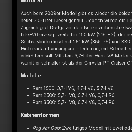
Motoren
Auch beim 2009er Modell gibt es wieder die beiden
neuer 3,0-Liter Diesel gebaut. Jedoch wurde die L
Zugleich gibt Dodge an, den Benzinverbrauch etwas
Liter-V6 erzeugt weiterhin 160 kW (218 PS), der ne
Sechszylinderdiesel mit 261 kW (355 PS) und 880
Hinterradaufhängung und -federung, mit Schrauben
erleichtern soll. Mit dem 5,7-Liter-Hemi-V8 Motor
womit er schneller ist als der Chrysler PT Cruiser
Modelle
Ram 1500: 3,7-l V6, 4,7-l V8, 5,7-l V8
Ram 2500: 5,7-l V8, 6,7-l V8, 6,7-l R6
Ram 3500: 5,7-l V8, 6,7-l V8, 6,7-l R6
Kabinenformen
Regular Cab:
Zweitüriges Modell mit zwei oder