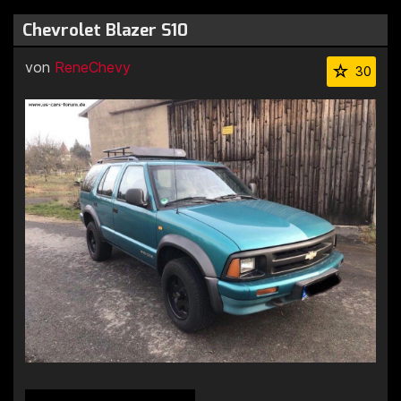
Chevrolet Blazer S10
von
ReneChevy
30