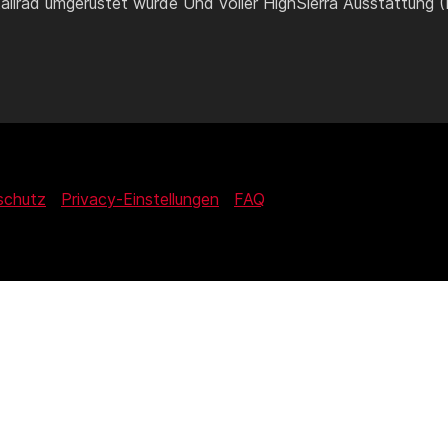
allrad umgerüstet wurde Und voller HighSierra Ausstattung 
schutz
Privacy-Einstellungen
FAQ